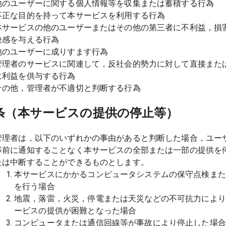
他のユーザーに関する個人情報等を収集または蓄積する行為
不正な目的を持って本サービスを利用する行為
本サービスの他のユーザーまたはその他の第三者に不利益，損
快感を与える行為
他のユーザーに成りすます行為
管理者のサービスに関連して，反社会的勢力に対して直接また
に利益を供与する行為
その他，管理者が不適切と判断する行為
条（本サービスの提供の停止等）
管理者は，以下のいずれかの事由があると判断した場合，ユー
事前に通知することなく本サービスの全部または一部の提供を
たは中断することができるものとします。
本サービスにかかるコンピュータシステムの保守点検また
を行う場合
地震，落雷，火災，停電または天災などの不可抗力により
ービスの提供が困難となった場合
コンピュータまたは通信回線等が事故により停止した場合