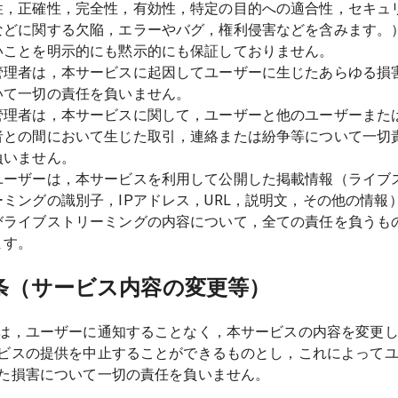
性，正確性，完全性，有効性，特定の目的への適合性，セキュ
などに関する欠陥，エラーやバグ，権利侵害などを含みます。
いことを明示的にも黙示的にも保証しておりません。
管理者は，本サービスに起因してユーザーに生じたあらゆる損
いて一切の責任を負いません。
管理者は，本サービスに関して，ユーザーと他のユーザーまた
者との間において生じた取引，連絡または紛争等について一切
負いません。
ユーザーは，本サービスを利用して公開した掲載情報（ライブ
ーミングの識別子，IPアドレス，URL，説明文，その他の情報
びライブストリーミングの内容について，全ての責任を負うも
ます。
条（サービス内容の変更等）
は，ユーザーに通知することなく，本サービスの内容を変更
ビスの提供を中止することができるものとし，これによって
た損害について一切の責任を負いません。