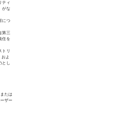
リティ
）がな
害につ
は第三
責任を
ストリ
）およ
のとし
しまたは
ユーザー