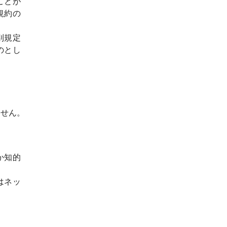
ことが
規約の
別規定
のとし
ません。
か知的
はネッ