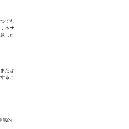
いつでも
後，本サ
同意した
位または
供するこ
専属的