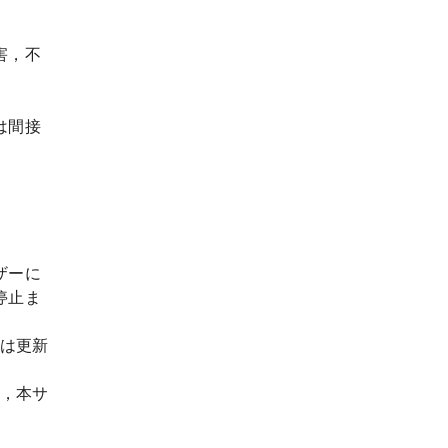
害，不
は間接
ザーに
停止ま
は更新
，本サ