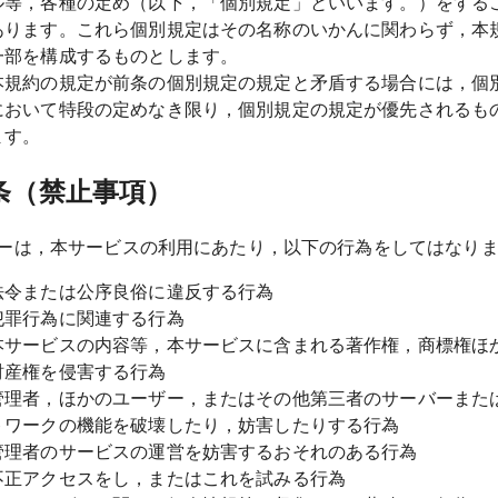
ル等，各種の定め（以下，「個別規定」といいます。）をする
あります。これら個別規定はその名称のいかんに関わらず，本
一部を構成するものとします。
本規約の規定が前条の個別規定の規定と矛盾する場合には，個
において特段の定めなき限り，個別規定の規定が優先されるも
ます。
条（禁止事項）
ーは，本サービスの利用にあたり，以下の行為をしてはなり
法令または公序良俗に違反する行為
犯罪行為に関連する行為
本サービスの内容等，本サービスに含まれる著作権，商標権ほ
財産権を侵害する行為
管理者，ほかのユーザー，またはその他第三者のサーバーまた
トワークの機能を破壊したり，妨害したりする行為
管理者のサービスの運営を妨害するおそれのある行為
不正アクセスをし，またはこれを試みる行為