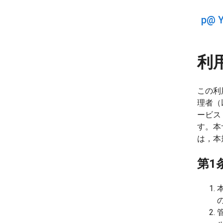
p@ 
利
この利
理者（
ービス
す。本
は，本
第1