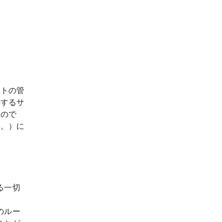
イトの管
供するサ
もので
す。）に
る一切
のルー