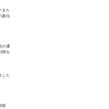
ーまた
の責任
前の通
利用を
生じた
信頼